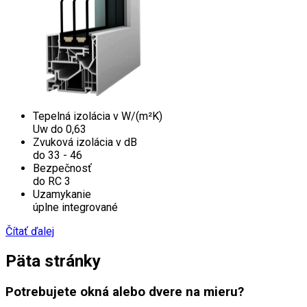
Tepelná izolácia v W/(m²K)
Uw do 0,63
Zvuková izolácia v dB
do 33 - 46
Bezpečnosť
do RC 3
Uzamykanie
úplne integrované
Čítať ďalej
Päta stránky
Potrebujete okná alebo dvere na mieru?