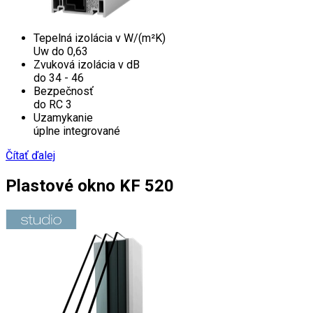
Tepelná izolácia v W/(m²K)
Uw do 0,63
Zvuková izolácia v dB
do 34 - 46
Bezpečnosť
do RC 3
Uzamykanie
úplne integrované
Čítať ďalej
Plastové okno KF 520