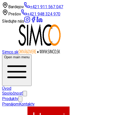
Bardejov
+421 911 567 047
Prešov
+421 948 324 970
Sledujte nás
Simco.sk
Open main menu
Úvod
Spoločnosť
Produkty
Prenájom
Kontakty