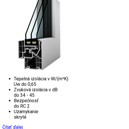
Tepelná izolácia v W/(m²K)
Uw do 0,65
Zvuková izolácia v dB
do 34 - 45
Bezpečnosť
do RC 2
Uzamykanie
skryté
Čítať ďalej